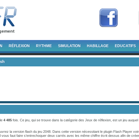
rgement
ON
RÉFLEXION
RYTHME
SIMULATION
HABILLAGE
EDUCATIFS
ash
 de
4 485
fois. Ce jeu, qui se trouve dans la catégorie des
Jeux de réflexion
, est un jeu auquel
rez la version flash du jeu 2048. Dans cette version nécessitant le plugin Flash Player votre
il vous faut faire s’entrechoquer deux carrés avec les même chiffre écrit dessus afin de cré