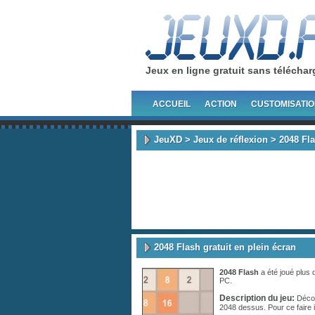
Jeux en ligne gratuit sans télécha
ACCUEIL
ACTION
CUSTOMISATI
JeuXD
>
Jeux de réflexion
> 2048 Fl
2048 Flash gratuit en plein écran
2048 Flash
a été joué plus
PC.
Description du jeu:
Découv
2048 dessus. Pour ce faire 