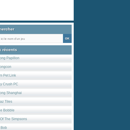
hercher
x récents
ong Papillon
ongcon
m Pet Link
y Crush PC
ong Shanghai
laz Tiles
le Bobble
s Of The Simpsons
l Bob