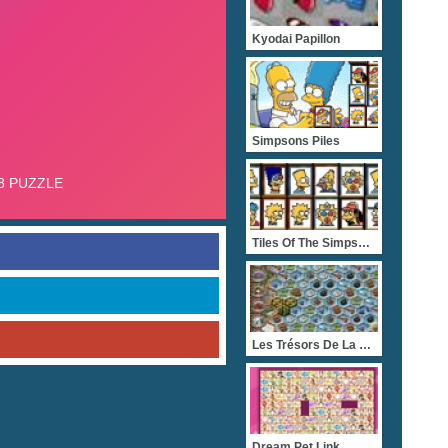
Kyodai Papillon
Simpsons Piles
Tiles Of The Simpsons
Les Trésors De La Mer My
Dream Pet Link