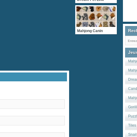
Rec
Mahjong Canin
Jeu
Mahj
Mahj
Drea
Cand
Mahj
Goril
Puzz
Tile
Snai