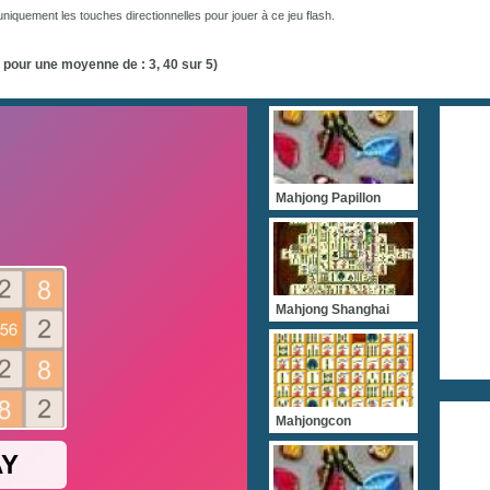
uniquement les touches directionnelles pour jouer à ce jeu flash.
 pour une moyenne de :
3, 40
sur 5)
Mahjong Papillon
Mahjong Shanghai
Mahjongcon