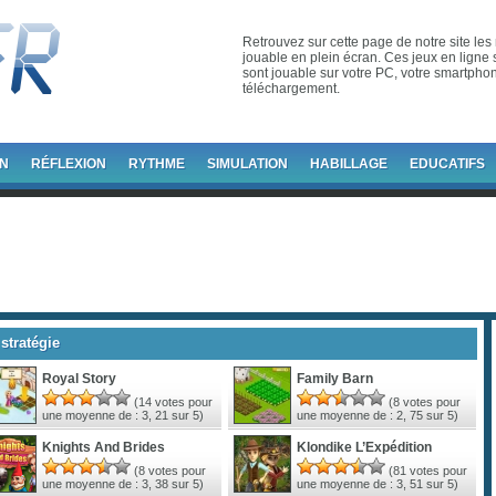
Retrouvez sur cette page de notre site les 
jouable en plein écran. Ces jeux en ligne s
sont jouable sur votre PC, votre smartphone
téléchargement.
ON
RÉFLEXION
RYTHME
SIMULATION
HABILLAGE
EDUCATIFS
stratégie
Royal Story
Family Barn
(
14
votes pour
(
8
votes pour
une moyenne de :
3, 21
sur 5)
une moyenne de :
2, 75
sur 5)
Knights And Brides
Klondike L’Expédition
(
8
votes pour
(
81
votes pour
une moyenne de :
3, 38
sur 5)
une moyenne de :
3, 51
sur 5)