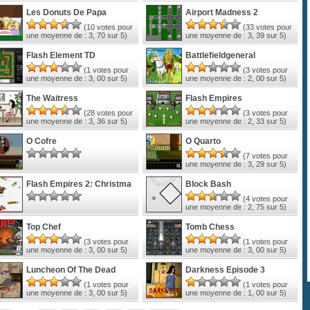
Les Donuts De Papa
Airport Madness 2
(
10
votes pour
(
33
votes pour
une moyenne de :
3, 70
sur 5)
une moyenne de :
3, 39
sur 5)
Flash Element TD
Battlefieldgeneral
(
1
votes pour
(
3
votes pour
une moyenne de :
3, 00
sur 5)
une moyenne de :
2, 00
sur 5)
The Waitress
Flash Empires
(
28
votes pour
(
3
votes pour
une moyenne de :
3, 36
sur 5)
une moyenne de :
2, 33
sur 5)
O Cofre
O Quarto
(
7
votes pour
une moyenne de :
3, 29
sur 5)
Flash Empires 2: Christma
Block Bash
(
4
votes pour
une moyenne de :
2, 75
sur 5)
Top Chef
Tomb Chess
(
3
votes pour
(
1
votes pour
une moyenne de :
3, 00
sur 5)
une moyenne de :
3, 00
sur 5)
Luncheon Of The Dead
Darkness Episode 3
(
1
votes pour
(
1
votes pour
une moyenne de :
3, 00
sur 5)
une moyenne de :
1, 00
sur 5)