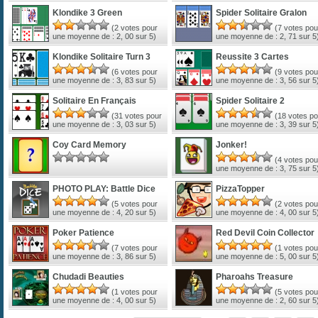
Klondike 3 Green
Spider Solitaire Gralon
(
2
votes pour
(
7
votes pou
une moyenne de :
2, 00
sur 5)
une moyenne de :
2, 71
sur 5
Klondike Solitaire Turn 3
Reussite 3 Cartes
(
6
votes pour
(
9
votes pou
une moyenne de :
3, 83
sur 5)
une moyenne de :
3, 56
sur 5
Solitaire En Français
Spider Solitaire 2
(
31
votes pour
(
18
votes po
une moyenne de :
3, 03
sur 5)
une moyenne de :
3, 39
sur 5
Coy Card Memory
Jonker!
(
4
votes pou
une moyenne de :
3, 75
sur 5
PHOTO PLAY: Battle Dice
PizzaTopper
(
5
votes pour
(
2
votes pou
une moyenne de :
4, 20
sur 5)
une moyenne de :
4, 00
sur 5
Poker Patience
Red Devil Coin Collector
(
7
votes pour
(
1
votes pou
une moyenne de :
3, 86
sur 5)
une moyenne de :
5, 00
sur 5
Chudadi Beauties
Pharoahs Treasure
(
1
votes pour
(
5
votes pou
une moyenne de :
4, 00
sur 5)
une moyenne de :
2, 60
sur 5