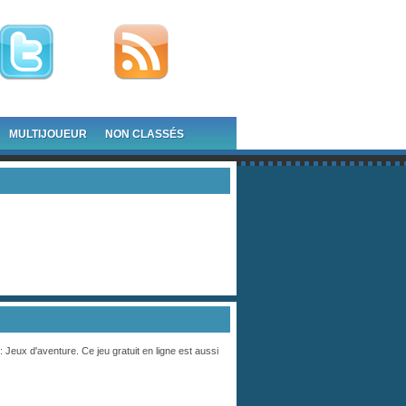
MULTIJOUEUR
NON CLASSÉS
 :
Jeux d'aventure
. Ce jeu gratuit en ligne est aussi