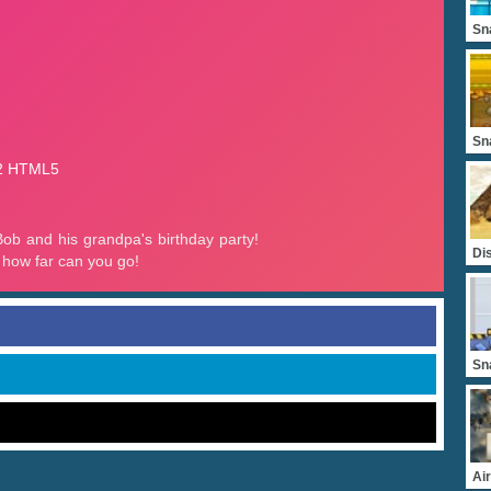
Sn
Sn
Di
Sn