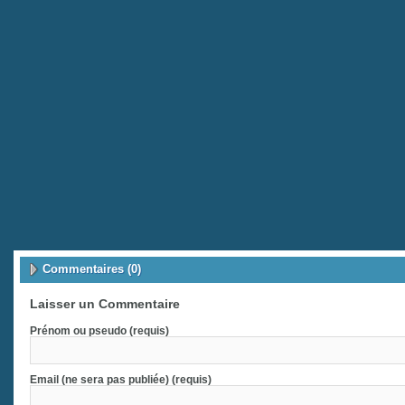
Commentaires (0)
Laisser un Commentaire
Prénom ou pseudo (requis)
Email (ne sera pas publiée) (requis)