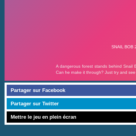
Partager sur Facebook
Partager sur Twitter
Mettre le jeu en plein écran