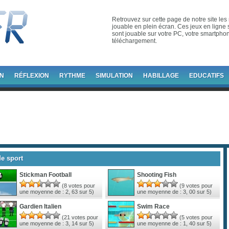
Retrouvez sur cette page de notre site les 
jouable en plein écran. Ces jeux en ligne s
sont jouable sur votre PC, votre smartphone
téléchargement.
ON
RÉFLEXION
RYTHME
SIMULATION
HABILLAGE
EDUCATIFS
e sport
Stickman Football
Shooting Fish
(
8
votes pour
(
9
votes pour
une moyenne de :
2, 63
sur 5)
une moyenne de :
3, 00
sur 5)
Gardien Italien
Swim Race
(
21
votes pour
(
5
votes pour
une moyenne de :
3, 14
sur 5)
une moyenne de :
1, 40
sur 5)