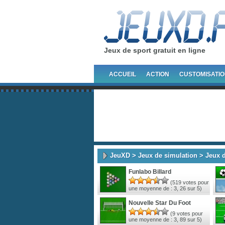
Jeux de sport gratuit en ligne
ACCUEIL
ACTION
CUSTOMISATI
JeuXD
>
Jeux de simulation
> Jeux d
Funlabo Billard
(
519
votes pour
une moyenne de :
3, 26
sur 5)
Nouvelle Star Du Foot
(
9
votes pour
une moyenne de :
3, 89
sur 5)