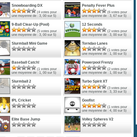
Snowboarding DX
Penalty Fever Plus
(
4
votes pour
(
6
votes pour
une moyenne de :
3, 00
sur 5)
une moyenne de :
3, 67
sur 5)
9-Ball Clear-Up (Pool)
12 Seconds
(
5
votes pour
(
2
votes pour
une moyenne de :
3, 00
sur 5)
une moyenne de :
3, 00
sur 5)
Slurmball Mini Game
Torndao Lanes
(
1
votes pour
une moyenne de :
1, 00
sur 5)
Baseball Catch!
Powerpool Frenzy
(
1
votes pour
(
2
votes pour
une moyenne de :
1, 00
sur 5)
une moyenne de :
1, 00
sur 5)
Slurmball 2
Turbo Spirit XT
(
3
votes pour
une moyenne de :
3, 33
sur 5)
IPL Cricket
Goofist
(
1
votes pour
une moyenne de :
4, 00
sur 5)
Elite Base Jump
Volley Spheres V2