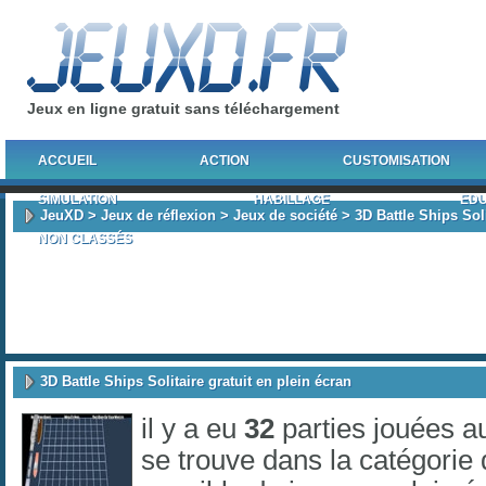
Jeux en ligne gratuit sans téléchargement
ACCUEIL
ACTION
CUSTOMISATION
SIMULATION
HABILLAGE
EDU
JeuXD
>
Jeux de réflexion
>
Jeux de société
> 3D Battle Ships Soli
NON CLASSÉS
3D Battle Ships Solitaire gratuit en plein écran
il y a eu
32
parties jouées a
se trouve dans la catégorie