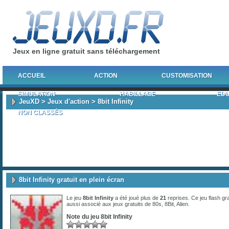
Jeux en ligne gratuit sans téléchargement
ACCUEIL
ACTION
CUSTOMISATION
SIMULATION
HABILLAGE
EDU
JeuXD
>
Jeux d'action
> 8bit Infinity
NON CLASSÉS
8bit Infinity gratuit en plein écran
Le jeu
8bit Infinity
a été joué plus de
21
reprises. Ce jeu flash gr
aussi associé aux jeux gratuits de
80s
,
8Bit
,
Alien
.
Note du jeu
8bit Infinity