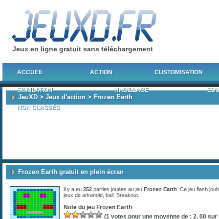
Jeux en ligne gratuit sans téléchargement
ACCUEIL
ACTION
CUSTOMISATION
SIMULATION
HABILLAGE
EDU
JeuXD
>
Jeux d'action
> Frozen Earth
NON CLASSÉS
Frozen Earth gratuit en plein écran
il y a eu
252
parties jouées au jeu
Frozen Earth
. Ce jeu flash jou
jeux de
arkanoid
,
ball
,
Breakout
.
Note du jeu
Frozen Earth
(
1
votes pour une moyenne de :
2, 00
sur 