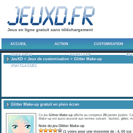
Jeux en ligne gratuit sans téléchargement
ACCUEIL
ACTION
CUSTOMISATION
SIMULATION
HABILLAGE
EDU
JeuXD
>
Jeux de customisation
> Glitter Make-up
NON CLASSÉS
Glitter Make-up gratuit en plein écran
Ce jeu
Glitter Make-up
affiche au compteur
29
parties jouées. Ce
Make-up est aussi associé aux termes suivant :
fashion
,
glitter
,
m
Note du jeu
Glitter Make-up
(
1
votes pour une moyenne de :
4, 00
sur 