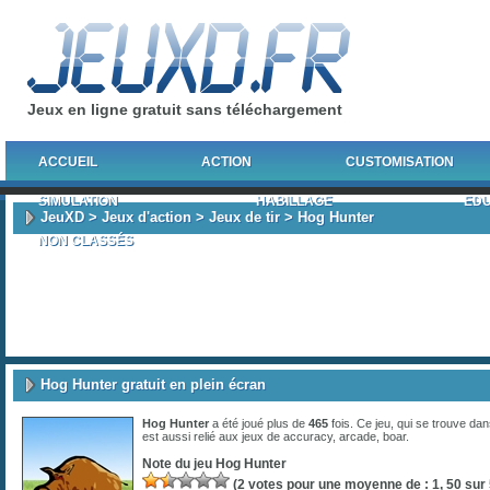
Jeux en ligne gratuit sans téléchargement
ACCUEIL
ACTION
CUSTOMISATION
SIMULATION
HABILLAGE
EDU
JeuXD
>
Jeux d'action
>
Jeux de tir
> Hog Hunter
NON CLASSÉS
Hog Hunter gratuit en plein écran
Hog Hunter
a été joué plus de
465
fois. Ce jeu, qui se trouve da
est aussi relié aux jeux de
accuracy
,
arcade
,
boar
.
Note du jeu
Hog Hunter
(
2
votes pour une moyenne de :
1, 50
sur 