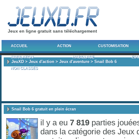
Jeux en ligne gratuit sans téléchargement
ACCUEIL
ACTION
CUSTOMISATION
SIMULATION
HABILLAGE
EDU
JeuXD
>
Jeux d'action
>
Jeux d'aventure
> Snail Bob 6
NON CLASSÉS
Snail Bob 6 gratuit en plein écran
il y a eu
7 819
parties jouée
dans la catégorie des
Jeux 