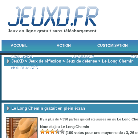
Jeux en ligne gratuit sans téléchargement
ACCUEIL
ACTION
CUSTOMISATION
SIMULATION
HABILLAGE
EDU
JeuXD
>
Jeux de réflexion
>
Jeux de défense
> Le Long Chemin
NON CLASSÉS
Le Long Chemin gratuit en plein écran
Il y a plus de
4 390
parties qui ont été jouées au jeu
Le Long Ch
Note du jeu
Le Long Chemin
(
100
votes pour une moyenne de :
3, 26
su