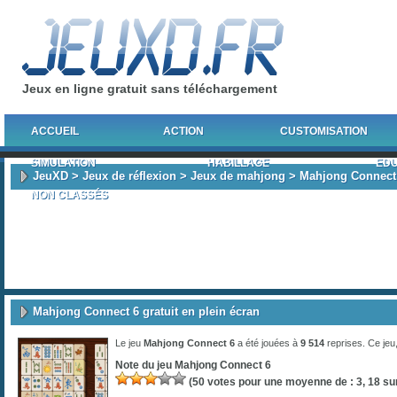
Jeux en ligne gratuit sans téléchargement
ACCUEIL
ACTION
CUSTOMISATION
SIMULATION
HABILLAGE
EDU
JeuXD
>
Jeux de réflexion
>
Jeux de mahjong
> Mahjong Connect
NON CLASSÉS
Mahjong Connect 6 gratuit en plein écran
Le jeu
Mahjong Connect 6
a été jouées à
9 514
reprises. Ce jeu
Note du jeu
Mahjong Connect 6
(
50
votes pour une moyenne de :
3, 18
sur