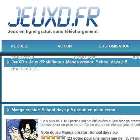
Jeux en ligne gratuit sans téléchargement
ACCUEIL
ACTION
CUSTOMISATION
SIMULATION
HABILLAGE
EDU
JeuXD
>
Jeux d’habillage
> Manga creator: School days p.5
NON CLASSÉS
Manga creator: School days p.5 gratuit en plein écran
Il y a plus de
1 101
parties qui ont été jouées au jeu
Manga creato
pouvez jouer en plein écran. Ce jeu est aussi relié aux jeux de
an
Note du jeu
Manga creator: School days p.5
(
23
votes pour une moyenne de :
3, 74
sur