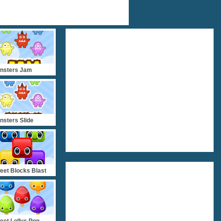
nsters Jam
nsters Slide
eet Blocks Blast
eet Lollys Pop