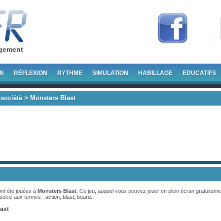
rgement
ON
RÉFLEXION
RYTHME
SIMULATION
HABILLAGE
EDUCATIFS
 société
> Monsters Blast
ont été jouées à
Monsters Blast
. Ce jeu, auquel vous pouvez jouer en plein écran gratuiteme
ssocié aux termes :
action
,
blast
,
board
.
ast