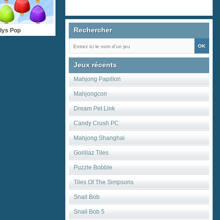
Rechercher
llys Pop
Jeux récents
Mahjong Papillon
Mahjongcon
Dream Pet Link
Candy Crush PC
Mahjong Shanghai
Gorillaz Tiles
Puzzle Bobble
Tiles Of The Simpsons
Snail Bob
Snail Bob 5