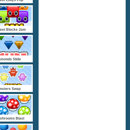
eet Blocks Jam
amonds Slide
nsters Swap
shrooms Blast