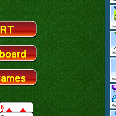
Sw
Di
Mo
Mu