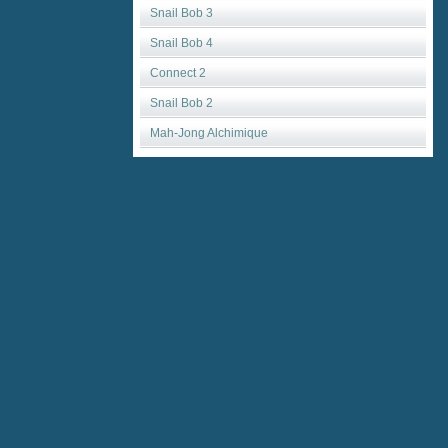
Snail Bob 3
Snail Bob 4
Connect 2
Snail Bob 2
Mah-Jong Alchimique