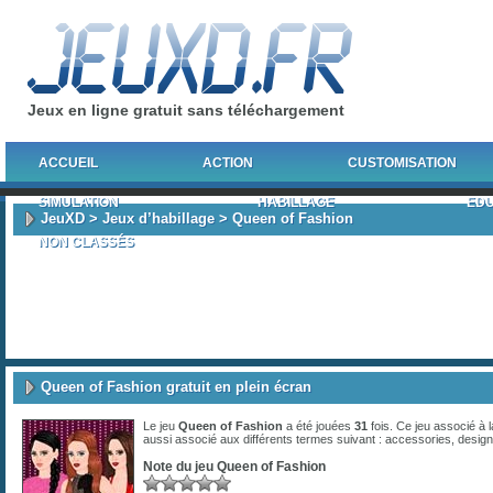
Jeux en ligne gratuit sans téléchargement
ACCUEIL
ACTION
CUSTOMISATION
SIMULATION
HABILLAGE
EDU
JeuXD
>
Jeux d’habillage
> Queen of Fashion
NON CLASSÉS
Queen of Fashion gratuit en plein écran
Le jeu
Queen of Fashion
a été jouées
31
fois. Ce jeu associé à 
aussi associé aux différents termes suivant :
accessories
,
design
Note du jeu
Queen of Fashion