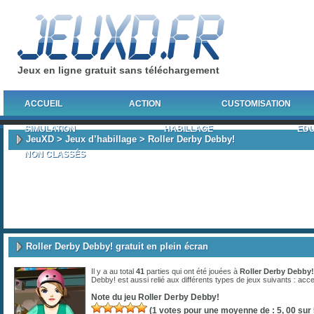
Jeux en ligne gratuit sans téléchargement
ACCUEIL
ACTION
CUSTOMISATION
SIMULATION
HABILLAGE
EDU
JeuXD
>
Jeux d’habillage
> Roller Derby Debby!
NON CLASSÉS
Roller Derby Debby! gratuit en plein écran
Il y a au total
41
parties qui ont été jouées à
Roller Derby Debby!
Debby! est aussi relié aux différents types de jeux suivants :
acce
Note du jeu
Roller Derby Debby!
(
1
votes pour une moyenne de :
5, 00
sur 