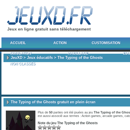
Jeux en ligne gratuit sans téléchargement
ACCUEIL
ACTION
CUSTOMISATION
SIMULATION
HABILLAGE
EDU
JeuXD
>
Jeux éducatifs
> The Typing of the Ghosts
NON CLASSÉS
The Typing of the Ghosts gratuit en plein écran
Plus de
50
parties ont été jouées au jeu
The Typing of the Ghos
est aussi associé aux termes :
Action games
,
arcade games
,
cat
Note du jeu
The Typing of the Ghosts