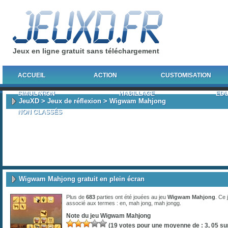
Jeux en ligne gratuit sans téléchargement
ACCUEIL
ACTION
CUSTOMISATION
SIMULATION
HABILLAGE
EDU
JeuXD
>
Jeux de réflexion
> Wigwam Mahjong
NON CLASSÉS
Wigwam Mahjong gratuit en plein écran
Plus de
683
parties ont été jouées au jeu
Wigwam Mahjong
. Ce 
associé aux termes :
en
,
mah jong
,
mah jongg
.
Note du jeu
Wigwam Mahjong
(
19
votes pour une moyenne de :
3, 05
sur