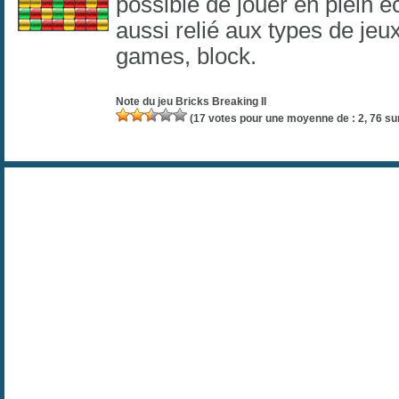
possible de jouer en plein é
aussi relié aux types de jeu
games
,
block
.
Note du jeu
Bricks Breaking II
(
17
votes pour une moyenne de :
2, 76
sur