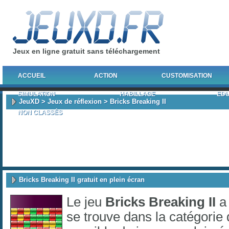
Jeux en ligne gratuit sans téléchargement
ACCUEIL
ACTION
CUSTOMISATION
SIMULATION
HABILLAGE
EDU
JeuXD
>
Jeux de réflexion
> Bricks Breaking II
NON CLASSÉS
Bricks Breaking II gratuit en plein écran
Le jeu
Bricks Breaking II
a 
se trouve dans la catégorie