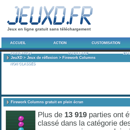
Jeux en ligne gratuit sans téléchargement
ACCUEIL
ACTION
CUSTOMISATION
SIMULATION
HABILLAGE
EDU
JeuXD
>
Jeux de réflexion
> Firework Columns
NON CLASSÉS
Firework Columns gratuit en plein écran
Plus de
13 919
parties ont 
classé dans la catégorie de