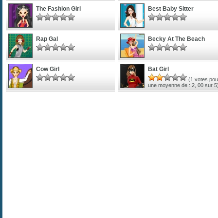
The Fashion Girl
Best Baby Sitter
Rap Gal
Becky At The Beach
Cow Girl
Bat Girl
(
1
votes pou
une moyenne de :
2, 00
sur 5