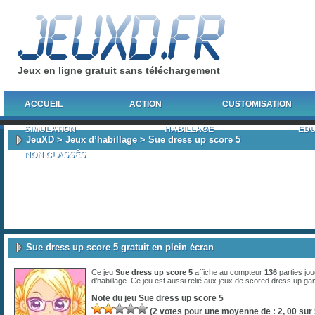
Jeux en ligne gratuit sans téléchargement
ACCUEIL
ACTION
CUSTOMISATION
SIMULATION
HABILLAGE
EDU
JeuXD
>
Jeux d’habillage
> Sue dress up score 5
NON CLASSÉS
Sue dress up score 5 gratuit en plein écran
Ce jeu
Sue dress up score 5
affiche au compteur
136
parties jou
d’habillage
. Ce jeu est aussi relié aux jeux de
scored dress up ga
Note du jeu
Sue dress up score 5
(
2
votes pour une moyenne de :
2, 00
sur 