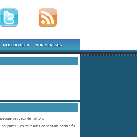
MULTIJOUEUR
NON CLASSÉS
catégorie des
Jeux de mahjong
.
 par paires. Les deux ailles de papillons connectés