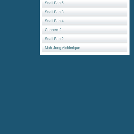
Snail Bob 5
Snail Bob 3
Snail Bob 4
Connect 2
Snail Bob 2
Mah-Jong Alchimique