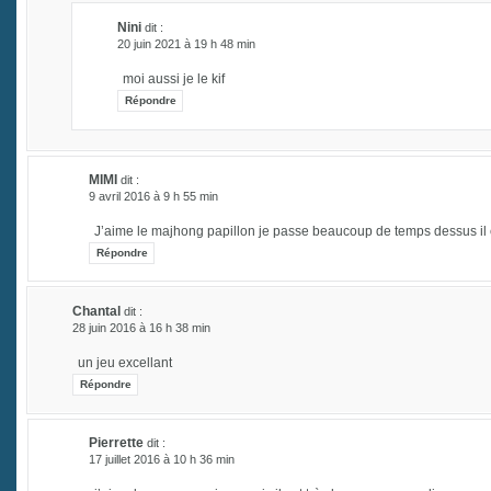
Nini
dit :
20 juin 2021 à 19 h 48 min
moi aussi je le kif
Répondre
MIMI
dit :
9 avril 2016 à 9 h 55 min
J’aime le majhong papillon je passe beaucoup de temps dessus il 
Répondre
Chantal
dit :
28 juin 2016 à 16 h 38 min
un jeu excellant
Répondre
Pierrette
dit :
17 juillet 2016 à 10 h 36 min