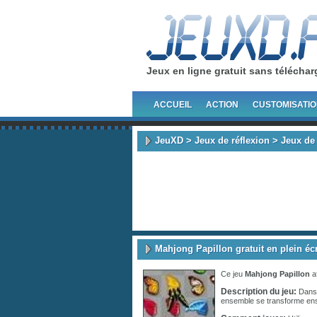
Jeux en ligne gratuit sans télécha
ACCUEIL
ACTION
CUSTOMISATI
JeuXD
>
Jeux de réflexion
>
Jeux de
Mahjong Papillon gratuit en plein éc
Ce jeu
Mahjong Papillon
a
Description du jeu:
Dans 
ensemble se transforme ensu