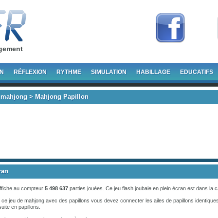
rgement
ON
RÉFLEXION
RYTHME
SIMULATION
HABILLAGE
EDUCATIFS
 mahjong
> Mahjong Papillon
ran
ffiche au compteur
5 498 637
parties jouées. Ce jeu flash joubale en plein écran est dans la 
ce jeu de mahjong avec des papillons vous devez connecter les ailes de papillons identiques
ite en papillons.