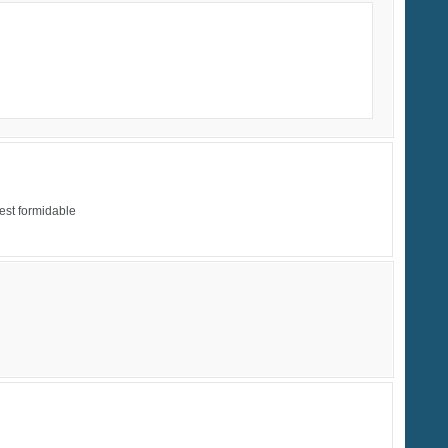
est formidable