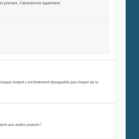
rès prenant. J’abandonne également
a chaque instant c est fortement desagrable pas moyen de la
port aux autres joueurs !