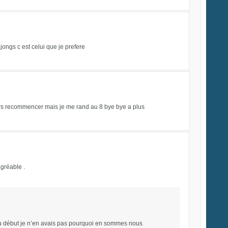
jongs c est celui que je prefere
oujours recommencer mais je me rand au 8 bye bye a plus
agréable .
Au début je n’en avais pas pourquoi en sommes nous