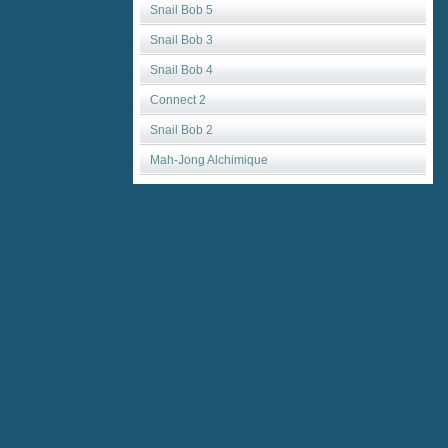
Snail Bob 5
Snail Bob 3
Snail Bob 4
Connect 2
Snail Bob 2
Mah-Jong Alchimique