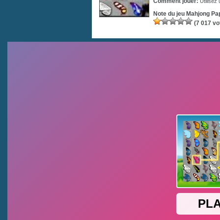
Comment jouer:
Utilisez 
Note du jeu
Mahjong Pap
(
7 017
vo