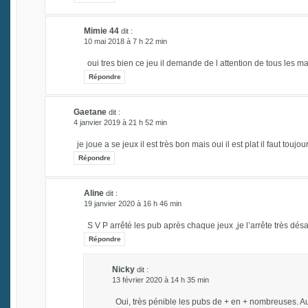
Mimie 44
dit :
10 mai 2018 à 7 h 22 min
oui tres bien ce jeu il demande de l attention de tous les ma
Répondre
Gaetane
dit :
4 janvier 2019 à 21 h 52 min
je joue a se jeux il est très bon mais oui il est plat il faut t
Répondre
Aline
dit :
19 janvier 2020 à 16 h 46 min
S V P arrêté les pub après chaque jeux ,je l’arrête très dés
Répondre
Nicky
dit :
13 février 2020 à 14 h 35 min
Oui, très pénible les pubs de + en + nombreuses. 