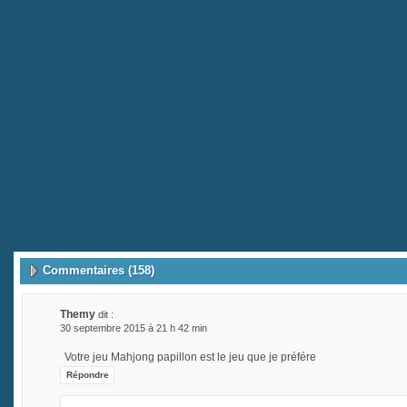
Commentaires (158)
Themy
dit :
30 septembre 2015 à 21 h 42 min
Votre jeu Mahjong papillon est le jeu que je préfére
Répondre