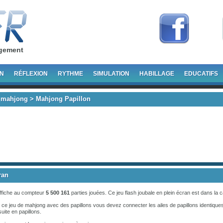
rgement
ON
RÉFLEXION
RYTHME
SIMULATION
HABILLAGE
EDUCATIFS
 mahjong
> Mahjong Papillon
ran
ffiche au compteur
5 500 161
parties jouées. Ce jeu flash joubale en plein écran est dans la 
ce jeu de mahjong avec des papillons vous devez connecter les ailes de papillons identiques
ite en papillons.