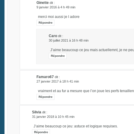
Ginette
dit :
9 janvier 2016 à 4 h 49 min
merci moi aussi je l adore
Répondre
Caro
dit :
30 juillet 2021 à 16 h 48 min
J’aime beaucoup ce jeu mais actuellemnt, je ne peu
Répondre
Famaro67
dit :
27 janvier 2017 à 18 h 41 min
vraiment et au fur a mesure que l’on joue les perfs tenaillen
Répondre
Silvia
dit :
31 janvier 2018 à 10 h 45 min
J’aime beaucoup ce jeu: astuce et logique requises.
Répondre