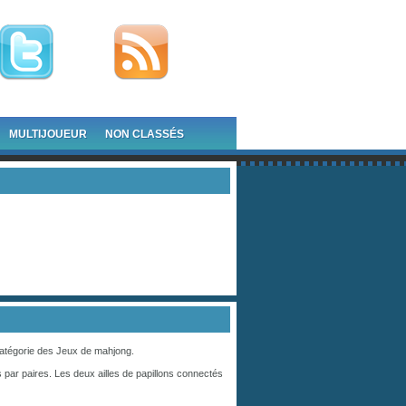
MULTIJOUEUR
NON CLASSÉS
catégorie des
Jeux de mahjong
.
 par paires. Les deux ailles de papillons connectés