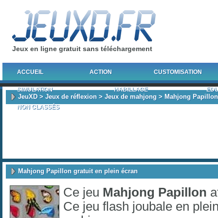
Jeux en ligne gratuit sans téléchargement
ACCUEIL
ACTION
CUSTOMISATION
SIMULATION
HABILLAGE
EDU
JeuXD
>
Jeux de réflexion
>
Jeux de mahjong
> Mahjong Papillon
NON CLASSÉS
Mahjong Papillon gratuit en plein écran
Ce jeu
Mahjong Papillon
a
Ce jeu flash joubale en plei