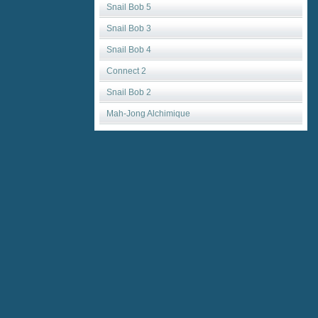
Snail Bob 5
Snail Bob 3
Snail Bob 4
Connect 2
Snail Bob 2
Mah-Jong Alchimique