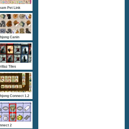
eam Pet Link
hjong Canin
illaz Tiles
hjong Connect 1.2
nnect 2