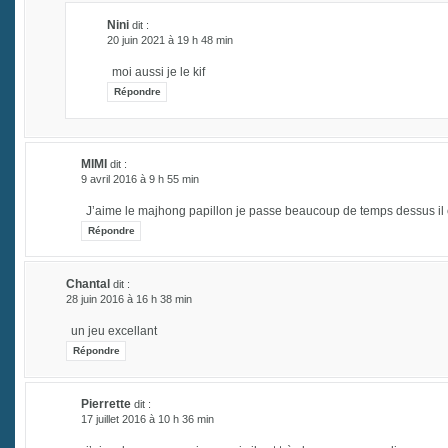
Nini
dit :
20 juin 2021 à 19 h 48 min
moi aussi je le kif
Répondre
MIMI
dit :
9 avril 2016 à 9 h 55 min
J’aime le majhong papillon je passe beaucoup de temps dessus il 
Répondre
Chantal
dit :
28 juin 2016 à 16 h 38 min
un jeu excellant
Répondre
Pierrette
dit :
17 juillet 2016 à 10 h 36 min