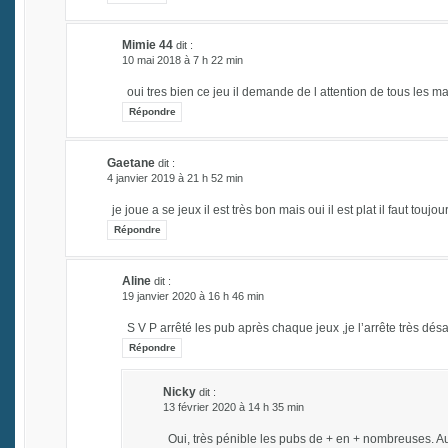
Mimie 44
dit :
10 mai 2018 à 7 h 22 min
oui tres bien ce jeu il demande de l attention de tous les ma
Répondre
Gaetane
dit :
4 janvier 2019 à 21 h 52 min
je joue a se jeux il est très bon mais oui il est plat il faut t
Répondre
Aline
dit :
19 janvier 2020 à 16 h 46 min
S V P arrêté les pub après chaque jeux ,je l’arrête très dés
Répondre
Nicky
dit :
13 février 2020 à 14 h 35 min
Oui, très pénible les pubs de + en + nombreuses. 