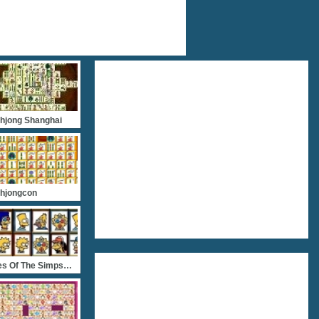
hjong Shanghai
hjongcon
Tiles Of The Simpsons