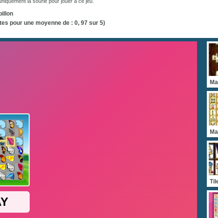
uniquement la sourie pour jouer à ce jeu.
illon
tes pour une moyenne de :
0, 97
sur 5)
Ma
Ma