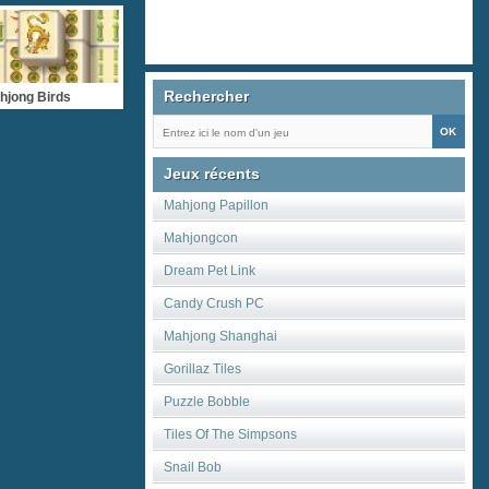
Rechercher
hjong Birds
Jeux récents
Mahjong Papillon
Mahjongcon
Dream Pet Link
Candy Crush PC
Mahjong Shanghai
Gorillaz Tiles
Puzzle Bobble
Tiles Of The Simpsons
Snail Bob