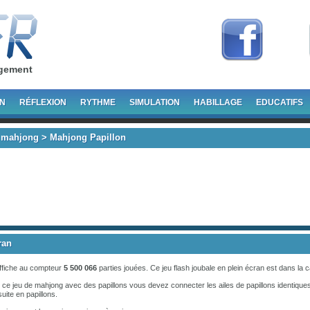
rgement
ON
RÉFLEXION
RYTHME
SIMULATION
HABILLAGE
EDUCATIFS
 mahjong
> Mahjong Papillon
ran
ffiche au compteur
5 500 066
parties jouées. Ce jeu flash joubale en plein écran est dans la 
ce jeu de mahjong avec des papillons vous devez connecter les ailes de papillons identiques
ite en papillons.