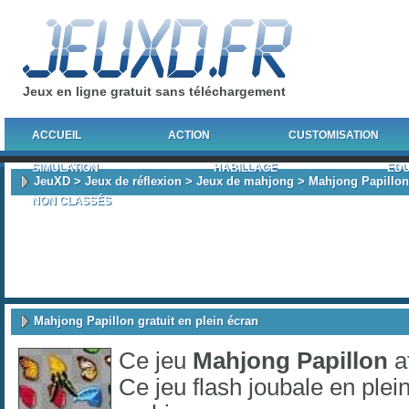
Jeux en ligne gratuit sans téléchargement
ACCUEIL
ACTION
CUSTOMISATION
SIMULATION
HABILLAGE
EDU
JeuXD
>
Jeux de réflexion
>
Jeux de mahjong
> Mahjong Papillon
NON CLASSÉS
Mahjong Papillon gratuit en plein écran
Ce jeu
Mahjong Papillon
a
Ce jeu flash joubale en plei