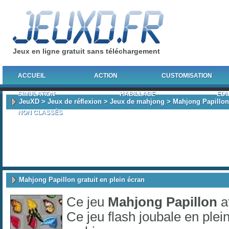
Jeux en ligne gratuit sans téléchargement
ACCUEIL
ACTION
CUSTOMISATION
SIMULATION
HABILLAGE
EDU
JeuXD
>
Jeux de réflexion
>
Jeux de mahjong
> Mahjong Papillon
NON CLASSÉS
Mahjong Papillon gratuit en plein écran
Ce jeu
Mahjong Papillon
a
Ce jeu flash joubale en plei