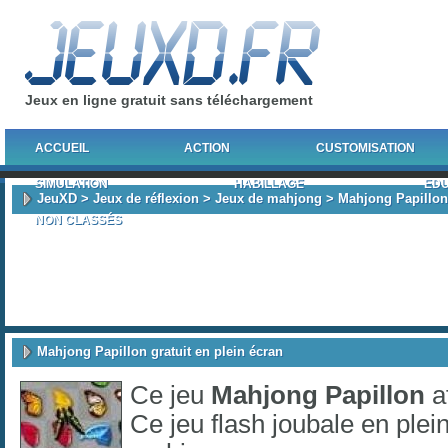
Jeux en ligne gratuit sans téléchargement
ACCUEIL
ACTION
CUSTOMISATION
SIMULATION
HABILLAGE
EDU
JeuXD
>
Jeux de réflexion
>
Jeux de mahjong
> Mahjong Papillon
NON CLASSÉS
Mahjong Papillon gratuit en plein écran
Ce jeu
Mahjong Papillon
a
Ce jeu flash joubale en plei