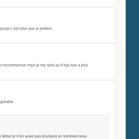
jongs c est celui que je prefere
oujours recommencer mais je me rand au 8 bye bye a plus
agréable .
Au début je n’en avais pas pourquoi en sommes nous