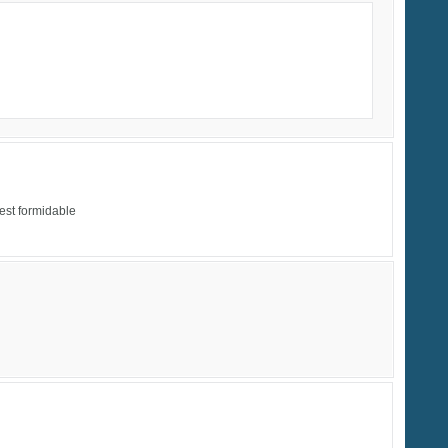
est formidable