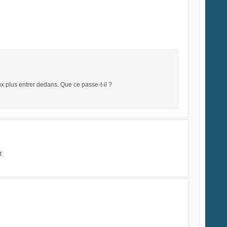
x plus entrer dedans. Que ce passe-t-il ?
t