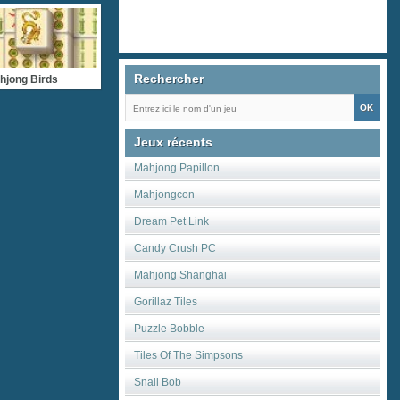
Rechercher
hjong Birds
Jeux récents
Mahjong Papillon
Mahjongcon
Dream Pet Link
Candy Crush PC
Mahjong Shanghai
Gorillaz Tiles
Puzzle Bobble
Tiles Of The Simpsons
Snail Bob