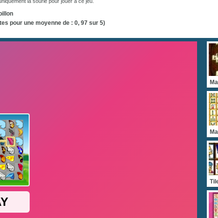
uniquement la sourie pour jouer à ce jeu.
illon
tes pour une moyenne de :
0, 97
sur 5)
Ma
Ma