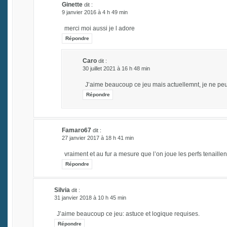
Ginette
dit :
9 janvier 2016 à 4 h 49 min
merci moi aussi je l adore
Répondre
Caro
dit :
30 juillet 2021 à 16 h 48 min
J’aime beaucoup ce jeu mais actuellemnt, je ne peu
Répondre
Famaro67
dit :
27 janvier 2017 à 18 h 41 min
vraiment et au fur a mesure que l’on joue les perfs tenaillen
Répondre
Silvia
dit :
31 janvier 2018 à 10 h 45 min
J’aime beaucoup ce jeu: astuce et logique requises.
Répondre