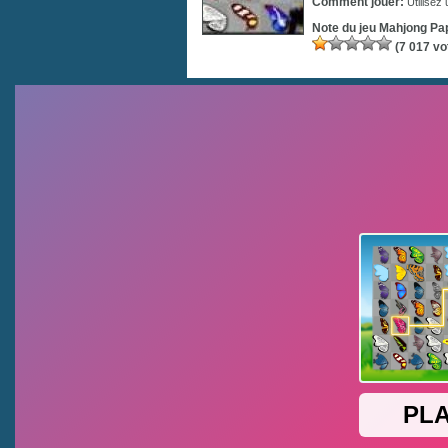
Comment jouer:
Utilisez 
Note du jeu
Mahjong Pap
(
7 017
vo