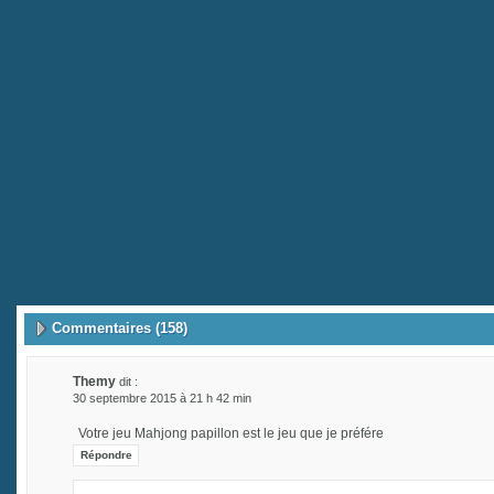
Commentaires (158)
Themy
dit :
30 septembre 2015 à 21 h 42 min
Votre jeu Mahjong papillon est le jeu que je préfére
Répondre